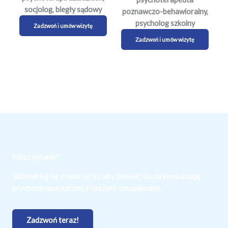
socjolog, biegły sądowy
poznawczo-behawioralny,
psycholog szkolny
Zadzwoń i umów wizytę
Zadzwoń i umów wizytę
Masz pytanie?
Skontaktuj się z nami teraz, aby umówić się na konsultację
psychoterapeutyczną z naszymi specjalistami.
Zadzwoń teraz!