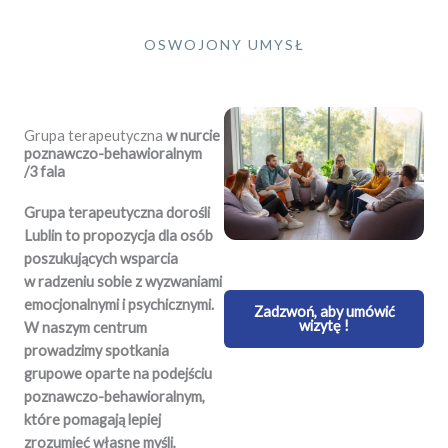
OSWOJONY UMYSŁ
Grupa terapeutyczna
w nurcie
poznawczo-behawioralnym
/3 fala
Grupa terapeutyczna dorośli
Lublin to propozycja dla osób
poszukujących wsparcia
w radzeniu sobie z wyzwaniami
emocjonalnymi i psychicznymi.
Zadzwoń, aby umówić
wizytę !
W naszym centrum
prowadzimy spotkania
grupowe oparte na podejściu
poznawczo-behawioralnym,
które pomagają lepiej
zrozumieć własne myśli,