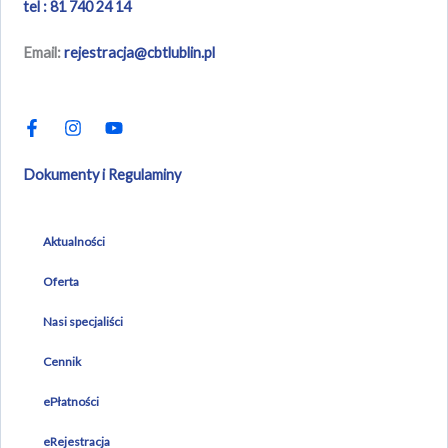
tel : 81 740 24 14
Email:
rejestracja@cbtlublin.pl
F
I
Y
a
n
o
c
s
u
e
t
t
b
a
u
Dokumenty i Regulaminy
o
g
b
o
r
e
k
a
-
m
Aktualności
f
Oferta
Nasi specjaliści
Cennik
ePłatności
eRejestracja