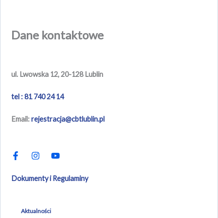
Dane kontaktowe
ul. Lwowska 12, 20-128 Lublin
tel : 81 740 24 14
Email:
rejestracja@cbtlublin.pl
F
I
Y
a
n
o
c
s
u
e
t
t
b
a
u
Dokumenty i Regulaminy
o
g
b
o
r
e
k
a
-
m
Aktualności