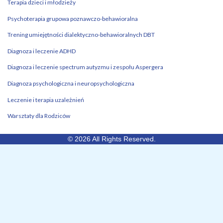
Terapia dzieci i młodzieży
Psychoterapia grupowa poznawczo-behawioralna
Trening umiejętności dialektyczno-behawioralnych DBT
Diagnoza i leczenie ADHD
Diagnoza i leczenie spectrum autyzmu i zespołu Aspergera
Diagnoza psychologiczna i neuropsychologiczna
Leczenie i terapia uzależnień
Warsztaty dla Rodziców
© 2026 All Rights Reserved.