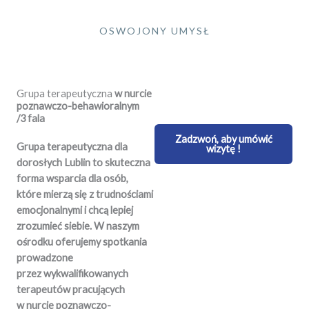
OSWOJONY UMYSŁ
Grupa terapeutyczna
w nurcie
poznawczo-behawioralnym
/3 fala
Zadzwoń, aby umówić
Grupa terapeutyczna dla
wizytę !
dorosłych Lublin to skuteczna
forma wsparcia dla osób,
które mierzą się z trudnościami
emocjonalnymi i chcą lepiej
zrozumieć siebie. W naszym
ośrodku oferujemy spotkania
prowadzone
przez wykwalifikowanych
terapeutów pracujących
w nurcie poznawczo-