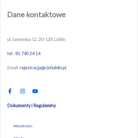
Dane kontaktowe
ul. Lwowska 12, 20-128 Lublin
tel : 81 740 24 14
Email:
rejestracja@cbtlublin.pl
F
I
Y
a
n
o
c
s
u
e
t
t
b
a
u
Dokumenty i Regulaminy
o
g
b
o
r
e
k
a
-
m
Aktualności
f