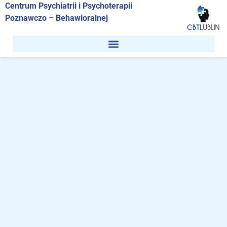
Przejdź
Centrum Psychiatrii i Psychoterapii
do
Poznawczo – Behawioralnej
treści
ilość
Porada
lekarska
dorośli
(kolejna
wizyta)