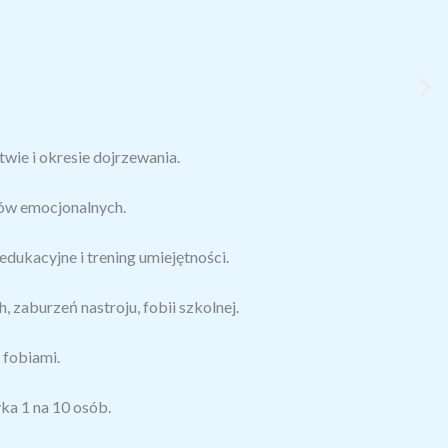
wie i okresie dojrzewania.
mów emocjonalnych.
dukacyjne i trening umiejętności.
zaburzeń nastroju, fobii szkolnej.
 fobiami.
ka 1 na 10 osób.