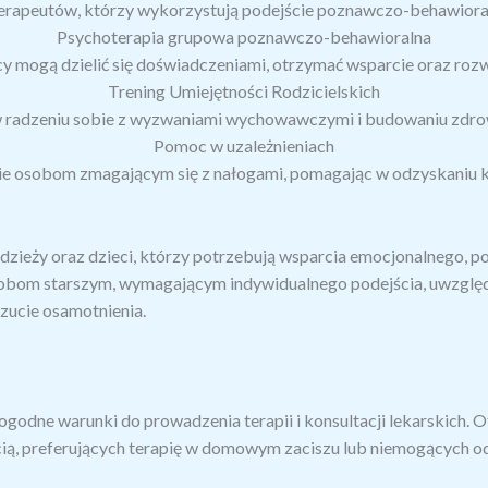
rapeutów, którzy wykorzystują podejście poznawczo-behawioraln
Psychoterapia grupowa poznawczo-behawioralna
cy mogą dzielić się doświadczeniami, otrzymać wsparcie oraz rozw
Trening Umiejętności Rodzicielskich
adzeniu sobie z wyzwaniami wychowawczymi i budowaniu zdrowy
Pomoc w uzależnieniach
e osobom zmagającym się z nałogami, pomagając w odzyskaniu ko
dzieży oraz dzieci, którzy potrzebują wsparcia emocjonalnego, p
obom starszym, wymagającym indywidualnego podejścia, uwzględ
zucie osamotnienia.
dne warunki do prowadzenia terapii i konsultacji lekarskich. Ofe
ią, preferujących terapię w domowym zaciszu lub niemogących od