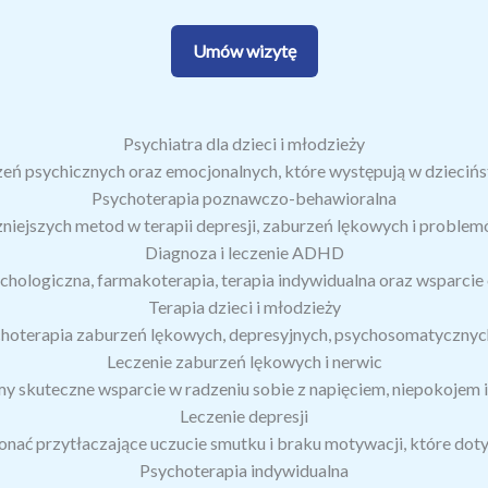
Umów wizytę
Psychiatra dla dzieci i młodzieży
zeń psychicznych oraz emocjonalnych, które występują w dziecińst
Psychoterapia poznawczo-behawioralna
zniejszych metod w terapii depresji, zaburzeń lękowych i proble
Diagnoza i leczenie ADHD
chologiczna, farmakoterapia, terapia indywidualna oraz wsparcie e
Terapia dzieci i młodzieży
hoterapia zaburzeń lękowych, depresyjnych, psychosomatycznych, 
Leczenie zaburzeń lękowych i nerwic
y skuteczne wsparcie w radzeniu sobie z napięciem, niepokojem i
Leczenie depresji
ć przytłaczające uczucie smutku i braku motywacji, które doty
Psychoterapia indywidualna