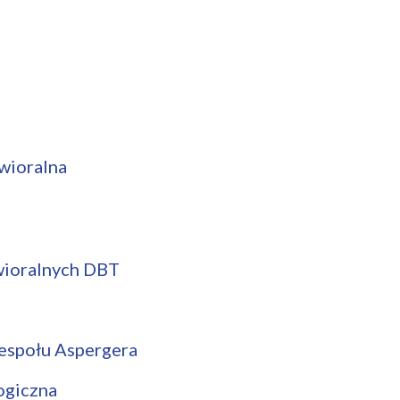
wioralna
wioralnych DBT
zespołu Aspergera
ogiczna