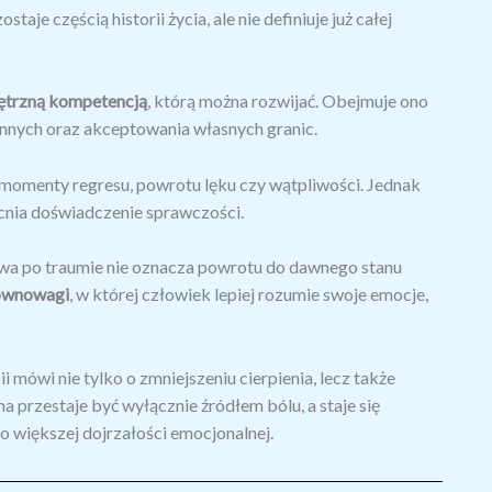
je częścią historii życia, ale nie definiuje już całej
nętrzną kompetencją
, którą można rozwijać. Obejmuje ono
innych oraz akceptowania własnych granic.
ę momenty regresu, powrotu lęku czy wątpliwości. Jednak
cnia doświadczenie sprawczości.
a po traumie nie oznacza powrotu do dawnego stanu
ównowagi
, w której człowiek lepiej rozumie swoje emocje,
 mówi nie tylko o zmniejszeniu cierpienia, lecz także
 przestaje być wyłącznie źródłem bólu, a staje się
o większej dojrzałości emocjonalnej.