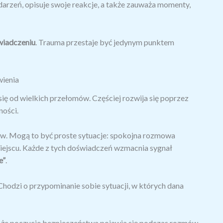
arzeń, opisuje swoje reakcje, a także zauważa momenty,
wiadczeniu
. Trauma przestaje być jedynym punktem
wienia
ię od wielkich przełomów. Częściej rozwija się poprzez
ności.
w. Mogą to być proste sytuacje: spokojna rozmowa
iejscu. Każde z tych doświadczeń wzmacnia sygnał
e”
.
Chodzi o przypominanie sobie sytuacji, w których dana
 że poczucie bezpieczeństwa pojawia się podczas rozmów