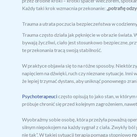
przez drobne kroki – krótki spacer wieczorem, spotka
Każdy taki krok wzmacnia przekonanie:
„potrafię odz
Trauma a utrata poczucia bezpieczeństwa w codzienn
Trauma często działa jak pęknięcie w obrazie świata. 
bywają życzliwi, ciało jest stosunkowo bezpieczne, p
te przekonania tracą swoją stabilność.
W praktyce objawia się to na różne sposoby. Niektór
napięciem na dźwięki, ruch czy nieznane sytuacje. Inni w
że lepiej trzymać dystans, aby uniknąć ponownego zrani
Psychoterapeuci
często opisują to jako stan, w któr
próbuje chronić się przed kolejnym zagrożeniem, nawet 
Wyobraźmy sobie osobę, która przeżyła poważną ope
silnym niepokojem na każdy sygnał z ciała. Zwykły ból
nie tak”. W takiej sytuacji terapia pomaga stopniowo
ro