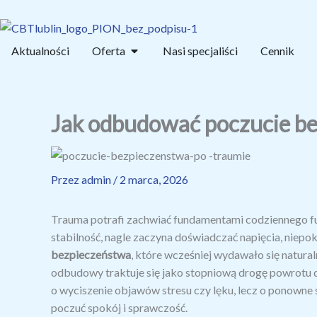
Przejdź
do
treści
Open Oferta
Aktualności
Oferta
Nasi specjaliści
Cennik
Jak odbudować poczucie be
Przez
admin
/
2 marca, 2026
Trauma potrafi zachwiać fundamentami codziennego fu
stabilność, nagle zaczyna doświadczać napięcia, niepok
bezpieczeństwa
, które wcześniej wydawało się natural
odbudowy traktuje się jako stopniową drogę powrotu 
o wyciszenie objawów stresu czy lęku, lecz o ponown
poczuć spokój i sprawczość.