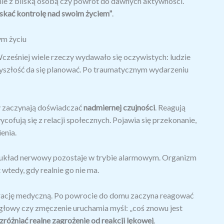
nie z bliską osobą czy powrót do dawnych aktywności.
yskać kontrolę nad swoim życiem”
.
ym życiu
Wcześniej wiele rzeczy wydawało się oczywistych: ludzie
rzyszłość da się planować. Po traumatycznym wydarzeniu
zy zaczynają doświadczać
nadmiernej czujności
. Reagują
ycofują się z relacji społecznych. Pojawia się przekonanie,
enia.
ym układ nerwowy pozostaje w trybie alarmowym. Organizm
wtedy, gdy realnie go nie ma.
rację medyczną. Po powrocie do domu zaczyna reagować
 głowy czy zmęczenie uruchamia myśl: „coś znowu jest
zróżniać realne zagrożenie od reakcji lękowej
.