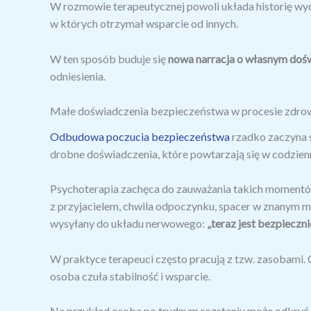
W rozmowie terapeutycznej powoli układa historię wyd
w których otrzymał wsparcie od innych.
W ten sposób buduje się
nowa narracja o własnym doś
odniesienia.
Małe doświadczenia bezpieczeństwa w procesie zdro
Odbudowa poczucia bezpieczeństwa
rzadko zaczyna s
drobne doświadczenia, które powtarzają się w codzien
Psychoterapia zachęca do zauważania takich momentó
z przyjacielem, chwila odpoczynku, spacer w znanym m
wysyłany do układu nerwowego:
„teraz jest bezpieczni
W praktyce terapeuci często pracują z tzw. zasobami. 
osoba czuła stabilność i wsparcie.
Na przykład osoba po trudnym rozstaniu może odkryć,