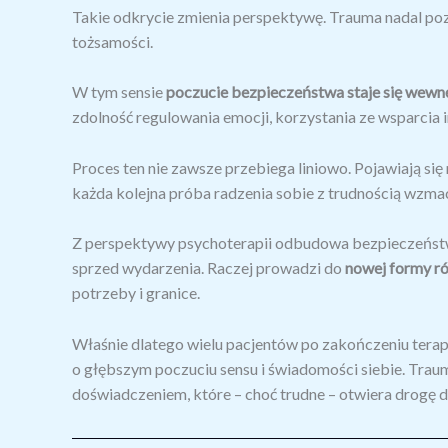
Takie odkrycie zmienia perspektywę. Trauma nadal pozosta
tożsamości.
W tym sensie
poczucie bezpieczeństwa staje się wew
zdolność regulowania emocji, korzystania ze wsparcia 
Proces ten nie zawsze przebiega liniowo. Pojawiają si
każda kolejna próba radzenia sobie z trudnością wzma
Z perspektywy psychoterapii odbudowa bezpieczeństw
sprzed wydarzenia. Raczej prowadzi do
nowej formy r
potrzeby i granice.
Właśnie dlatego wielu pacjentów po zakończeniu terapii
o głębszym poczuciu sensu i świadomości siebie. Trauma
doświadczeniem, które – choć trudne – otwiera drogę d