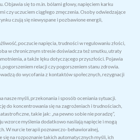
. Objawia się to m.in. bólami głowy, napięciem karku
jami czy uczuciem ciągłego zmęczenia. Osoby odwiedzające
ynku czują się niewyspane i pozbawione energii,
wość, poczucie napięcia, trudności w regulowaniu złości,
soba w chronicznym stresie doświadcza też smutku, utraty
amotnienia, a także lęku dotyczącego przyszłości. Pojawia
, pogorszeniem relacji czy pogorszeniem stanu zdrowia.
prowadzą do wycofania z kontaktów społecznych, rezygnacji
 nasze myśli, przekonania i sposób oceniania sytuacji.
 do koncentrowania się na zagrożeniach i trudnościach,
atastroficzne, takie jak: „na pewno sobie nie poradzę”,
zaju wzorce myślenia dodatkowo nasilają napięcie i mogą
h. W nurcie terapii poznawczo-behawioralnej,
 się na rozpoznanie takich automatycznych myśli, ich