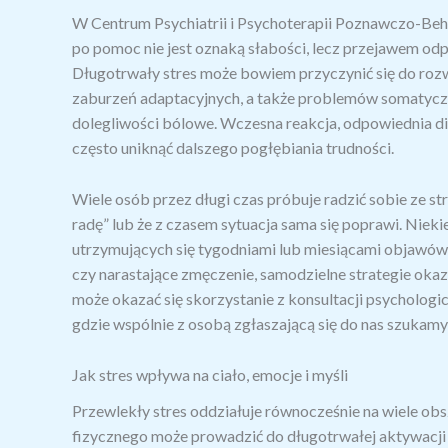
W Centrum Psychiatrii i Psychoterapii Poznawczo-Beha
po pomoc nie jest oznaką słabości, lecz przejawem od
Długotrwały stres może bowiem przyczynić się do rozw
zaburzeń adaptacyjnych, a także problemów somatyczny
dolegliwości bólowe. Wczesna reakcja, odpowiednia d
często uniknąć dalszego pogłębiania trudności.
Wiele osób przez długi czas próbuje radzić sobie ze st
radę” lub że z czasem sytuacja sama się poprawi. Nieki
utrzymujących się tygodniami lub miesiącami objawów, t
czy narastające zmęczenie, samodzielne strategie oka
może okazać się skorzystanie z konsultacji psychologi
gdzie wspólnie z osobą zgłaszającą się do nas szukamy
Jak stres wpływa na ciało, emocje i myśli
Przewlekły stres oddziałuje równocześnie na wiele o
fizycznego może prowadzić do długotrwałej aktywacj