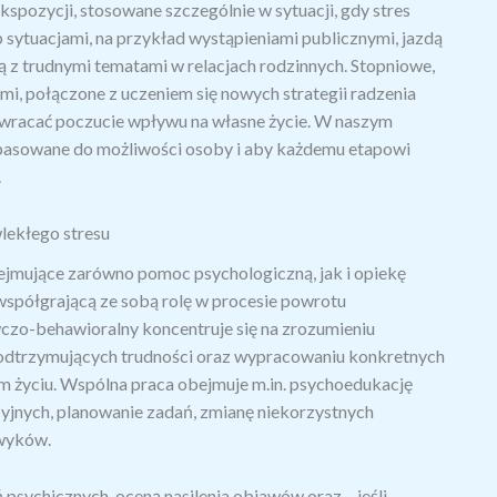
kspozycji, stosowane szczególnie w sytuacji, gdy stres
 sytuacjami, na przykład wystąpieniami publicznymi, jazdą
 z trudnymi tematami w relacjach rodzinnych. Stopniowe,
mi, połączone z uczeniem się nowych strategii radzenia
zywracać poczucie wpływu na własne życie. W naszym
pasowane do możliwości osoby i aby każdemu etapowi
.
lekłego stresu
mujące zarówno pomoc psychologiczną, jak i opiekę
 współgrającą ze sobą rolę w procesie powrotu
zo-behawioralny koncentruje się na zrozumieniu
w podtrzymujących trudności oraz wypracowaniu konkretnych
m życiu. Wspólna praca obejmuje m.in. psychoedukację
cyjnych, planowanie zadań, zmianę niekorzystnych
wyków.
 psychicznych, oceną nasilenia objawów oraz – jeśli