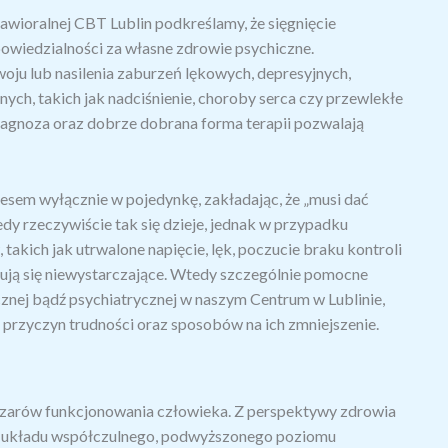
wioralnej CBT Lublin podkreślamy, że sięgnięcie
powiedzialności za własne zdrowie psychiczne.
oju lub nasilenia zaburzeń lękowych, depresyjnych,
ch, takich jak nadciśnienie, choroby serca czy przewlekłe
iagnoza oraz dobrze dobrana forma terapii pozwalają
resem wyłącznie w pojedynkę, zakładając, że „musi dać
edy rzeczywiście tak się dzieje, jednak w przypadku
akich jak utrwalone napięcie, lęk, poczucie braku kontroli
zują się niewystarczające. Wtedy szczególnie pomocne
cznej bądź psychiatrycznej w naszym Centrum w Lublinie,
 przyczyn trudności oraz sposobów na ich zmniejszenie.
bszarów funkcjonowania człowieka. Z perspektywy zdrowia
i układu współczulnego, podwyższonego poziomu