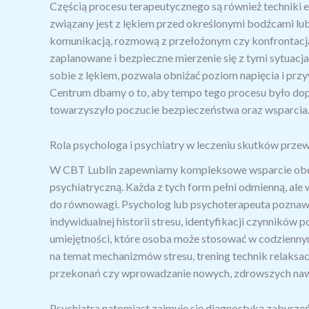
Częścią procesu terapeutycznego są również techniki e
związany jest z lękiem przed określonymi bodźcami lub
komunikacją, rozmową z przełożonym czy konfrontacją
zaplanowane i bezpieczne mierzenie się z tymi sytuacja
sobie z lękiem, pozwala obniżać poziom napięcia i pr
Centrum dbamy o to, aby tempo tego procesu było do
towarzyszyło poczucie bezpieczeństwa oraz wsparcia
Rola psychologa i psychiatry w leczeniu skutków przew
W CBT Lublin zapewniamy kompleksowe wsparcie obej
psychiatryczną. Każda z tych form pełni odmienną, ale
do równowagi. Psycholog lub psychoterapeuta poznawc
indywidualnej historii stresu, identyfikacji czynnikó
umiejętności, które osoba może stosować w codzienny
na temat mechanizmów stresu, trening technik relaksa
przekonań czy wprowadzanie nowych, zdrowszych na
Psychiatra natomiast zajmuje się diagnostyką zaburzeń