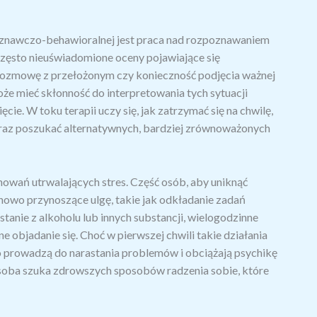
poznawczo-behawioralnej jest praca nad rozpoznawaniem
często nieuświadomione oceny pojawiające się
rozmowę z przełożonym czy konieczność podjęcia ważnej
że mieć skłonność do interpretowania tych sytuacji
ie. W toku terapii uczy się, jak zatrzymać się na chwilę,
 oraz poszukać alternatywnych, bardziej zrównoważonych
owań utrwalających stres. Część osób, aby uniknąć
nowo przynoszące ulgę, takie jak odkładanie zadań
tanie z alkoholu lub innych substancji, wielogodzinne
objadanie się. Choć w pierwszej chwili takie działania
o prowadzą do narastania problemów i obciążają psychikę
osoba szuka zdrowszych sposobów radzenia sobie, które