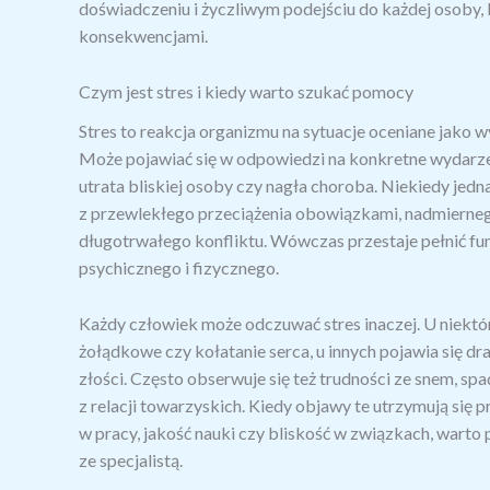
doświadczeniu i życzliwym podejściu do każdej osoby, 
konsekwencjami.
Czym jest stres i kiedy warto szukać pomocy
Stres to reakcja organizmu na sytuacje oceniane jako 
Może pojawiać się w odpowiedzi na konkretne wydarzeni
utrata bliskiej osoby czy nagła choroba. Niekiedy jedn
z przewlekłego przeciążenia obowiązkami, nadmierne
długotrwałego konfliktu. Wówczas przestaje pełnić funk
psychicznego i fizycznego.
Każdy człowiek może odczuwać stres inaczej. U niektó
żołądkowe czy kołatanie serca, u innych pojawia się dr
złości. Często obserwuje się też trudności ze snem, s
z relacji towarzyskich. Kiedy objawy te utrzymują się
w pracy, jakość nauki czy bliskość w związkach, warto p
ze specjalistą.