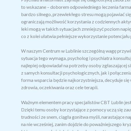
to wskazane – doborem odpowiedniego leczenia farm
bardzo silnego, przewlekłego stresu mogą pojawiać się
ograniczają możliwość korzystania z codziennych ak
leki mogą w takich sytuacjach zmniejszyć poziom napięc
co z kolei ułatwia pełniejsze wykorzystanie potencjał
W naszym Centrum w Lublinie szczególną wagę przywią
sytuacja tego wymaga, psycholog i psychiatra konsultuj
najlepiej odpowiadał na potrzeby osoby zgłaszającej s
z samych konsultacji psychologicznych, jak i połączen
forma wsparcia będzie najkorzystniejsza, decyduje się
zdrowia, oczekiwania oraz cele terapii.
Ważnym elementem pracy specjalistów CBT Lublin jes
Dzięki temu osoby korzystające z pomocy uczą się zau
trudności ze snem, ciągła gonitwa myśli, narastające n
na nie wcześniej, zanim dojdzie do poważniejszego kryzy