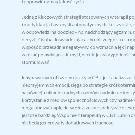
i poprawić ogólną jakość życia.
Jedną z kluczowych strategii stosowanych w terapii 
i modyfikacją tzw. myśli automatycznych. To szybkie, 
w odpowiedzi na bodziec – np. nadchodzący egzamin, 
decyzji. Osoba doświadczająca chronicznego stresu mo
w sposób przesadnie negatywny, co wzmacnia lęk i napięc
zapisać pojawiającą się myśl, ocenić jej wiarygodność
sformułowań.
Innym ważnym obszarem pracy w CBT jest analiza zach
nieprzyjemnych emocji, sięga po strategie krótkotermi
na później, unikanie trudnych rozmów, nadmierne korzys
korzystanie z mediów społecznościowych czy nadmierne 
mogą obniżyć napięcie, w dłuższej perspektywie częst
jeszcze bardziej. Wspólnie z terapeutą w CBT Lublin 
nie będą generowały dodatkowych trudności.