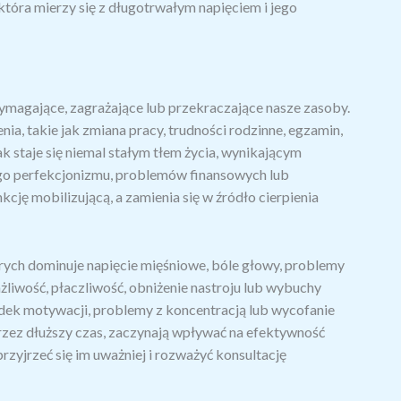
która mierzy się z długotrwałym napięciem i jego
wymagające, zagrażające lub przekraczające nasze zasoby.
a, takie jak zmiana pracy, trudności rodzinne, egzamin,
ak staje się niemal stałym tłem życia, wynikającym
go perfekcjonizmu, problemów finansowych lub
cję mobilizującą, a zamienia się w źródło cierpienia
rych dominuje napięcie mięśniowe, bóle głowy, problemy
ażliwość, płaczliwość, obniżenie nastroju lub wybuchy
padek motywacji, problemy z koncentracją lub wycofanie
 przez dłuższy czas, zaczynają wpływać na efektywność
rzyjrzeć się im uważniej i rozważyć konsultację