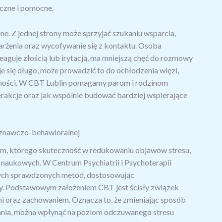
yczne i pomocne.
ne. Z jednej strony może sprzyjać szukaniu wsparcia,
arżenia oraz wycofywanie się z kontaktu. Osoba
eaguje złością lub irytacją, ma mniejszą chęć do rozmowy
je się długo, może prowadzić to do ochłodzenia więzi,
otności. W CBT Lublin pomagamy parom i rodzinom
terakcje oraz jak wspólnie budować bardziej wspierające
poznawczo-behawioralnej
em, którego skuteczność w redukowaniu objawów stresu,
h naukowych. W Centrum Psychiatrii i Psychoterapii
ych sprawdzonych metod, dostosowując
by. Podstawowym założeniem CBT jest ścisły związek
i oraz zachowaniem. Oznacza to, że zmieniając sposób
łania, można wpłynąć na poziom odczuwanego stresu