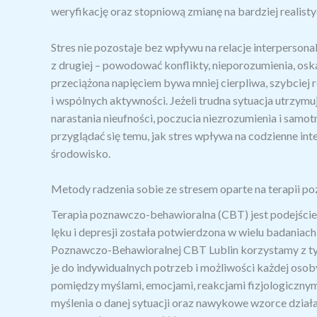
weryfikację oraz stopniową zmianę na bardziej realist
Stres nie pozostaje bez wpływu na relacje interpersonal
z drugiej – powodować konflikty, nieporozumienia, osk
przeciążona napięciem bywa mniej cierpliwa, szybciej r
i wspólnych aktywności. Jeżeli trudna sytuacja utrzymu
narastania nieufności, poczucia niezrozumienia i sam
przyglądać się temu, jak stres wpływa na codzienne in
środowisko.
Metody radzenia sobie ze stresem oparte na terapii 
Terapia poznawczo-behawioralna (CBT) jest podejści
lęku i depresji została potwierdzona w wielu badaniac
Poznawczo-Behawioralnej CBT Lublin korzystamy z t
je do indywidualnych potrzeb i możliwości każdej oso
pomiędzy myślami, emocjami, reakcjami fizjologicznym
myślenia o danej sytuacji oraz nawykowe wzorce dzia