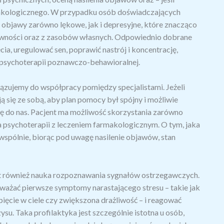
akologicznego. W przypadku osób doświadczających
 objawy zarówno lękowe, jak i depresyjne, które znacząco
tywności oraz z zasobów własnych. Odpowiednio dobrane
ia, uregulować sen, poprawić nastrój i koncentrację,
u psychoterapii poznawczo-behawioralnej.
zujemy do współpracy pomiędzy specjalistami. Jeżeli
ą się ze sobą, aby plan pomocy był spójny i możliwie
ię do nas. Pacjent ma możliwość skorzystania zarówno
ia psychoterapii z leczeniem farmakologicznym. O tym, jaka
 wspólnie, biorąc pod uwagę nasilenie objawów, stan
t również nauka rozpoznawania sygnałów ostrzegawczych.
ważać pierwsze symptomy narastającego stresu – takie jak
apięcie w ciele czy zwiększona drażliwość – i reagować
su. Taka profilaktyka jest szczególnie istotna u osób,