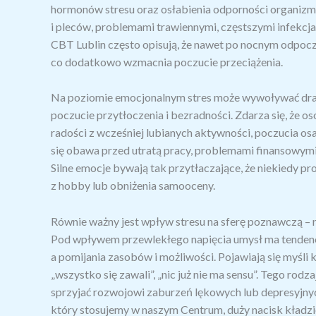
hormonów stresu oraz osłabienia odporności organizmu
i pleców, problemami trawiennymi, częstszymi infekc
CBT Lublin często opisują, że nawet po nocnym odpocz
co dodatkowo wzmacnia poczucie przeciążenia.
Na poziomie emocjonalnym stres może wywoływać drażli
poczucie przytłoczenia i bezradności. Zdarza się, że o
radości z wcześniej lubianych aktywności, poczucia os
się obawa przed utratą pracy, problemami finansowymi
Silne emocje bywają tak przytłaczające, że niekiedy 
z hobby lub obniżenia samooceny.
Równie ważny jest wpływ stresu na sferę poznawczą – na
Pod wpływem przewlekłego napięcia umysł ma tendencję
a pomijania zasobów i możliwości. Pojawiają się myśli k
„wszystko się zawali”, „nic już nie ma sensu”. Tego rod
sprzyjać rozwojowi zaburzeń lękowych lub depresyjnyc
który stosujemy w naszym Centrum, duży nacisk kładzie