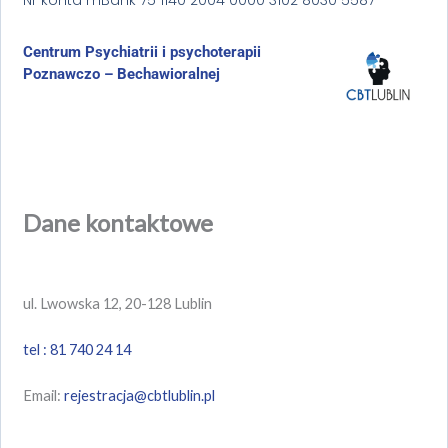
Centrum Psychiatrii i psychoterapii
Poznawczo – Bechawioralnej
Dane kontaktowe
ul. Lwowska 12, 20-128 Lublin
tel : 81 740 24 14
Email:
rejestracja@cbtlublin.pl
F
I
Y