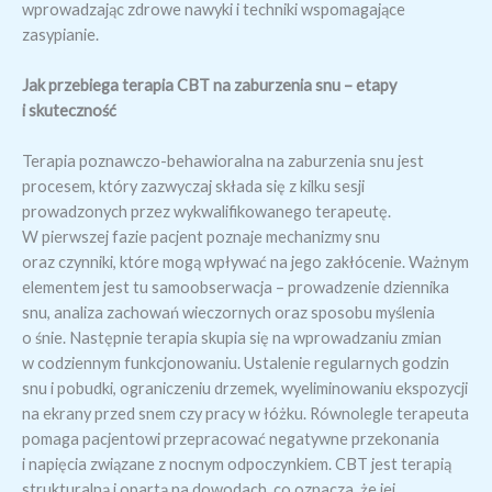
wprowadzając zdrowe nawyki i techniki wspomagające
zasypianie.
Jak przebiega terapia CBT na zaburzenia snu – etapy
i skuteczność
Terapia poznawczo-behawioralna na zaburzenia snu jest
procesem, który zazwyczaj składa się z kilku sesji
prowadzonych przez wykwalifikowanego terapeutę.
W pierwszej fazie pacjent poznaje mechanizmy snu
oraz czynniki, które mogą wpływać na jego zakłócenie. Ważnym
elementem jest tu samoobserwacja – prowadzenie dziennika
snu, analiza zachowań wieczornych oraz sposobu myślenia
o śnie. Następnie terapia skupia się na wprowadzaniu zmian
w codziennym funkcjonowaniu. Ustalenie regularnych godzin
snu i pobudki, ograniczeniu drzemek, wyeliminowaniu ekspozycji
na ekrany przed snem czy pracy w łóżku. Równolegle terapeuta
pomaga pacjentowi przepracować negatywne przekonania
i napięcia związane z nocnym odpoczynkiem. CBT jest terapią
strukturalną i opartą na dowodach, co oznacza, że jej