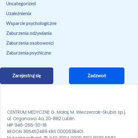
Uncategorized
Uzależnienia
Wsparcie psychologiczne
Zaburzenia odżywiania
Zaburzenia osobowości
Zaburzenia psychiczne
Zarejestruj się
Zadzwoń
CENTRUM MEDYCZNE G. Małaj, M. Wieczerzak-Skubis sp.j.
ul. Organowa 4a, 20-882 Lublin
NIP 946-266-30-18
REGON 365452469 KRS 0000638401
Nr konta mBank 75 1140 2004 0000 3102 8030 5587