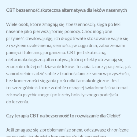
CBT bezsenność skuteczna alternatywa dla leków nasennych
Wiele osób, które zmagają się z bezsennością, sięga po leki
nasenne jako pierwszą formę pomocy. Choć mogą one
przynieść chwilową ulgę, ich długotrwałe stosowanie wiąże się
z ryzykiem uzależnienia, sennością w ciągu dnia, zaburzeniami
pamięci i tolerancją organizmu. CBT jest skuteczną,
niefarmakologiczną alternatywą, której efekty utrzymują się
znacznie dłużej niż działanie leków. Terapia ta uczy pacjenta, jak
samodzielnie radzić sobie z trudnościami ze snem w przyszłości,
bez konieczności sięgania po środki farmakologiczne. Jest
to szczególnie istotne w dobie rosnącej świadomości na temat
zdrowia psychicznego i potrzeby holistycznego podejścia
do leczenia.
Czy terapia CBT na bezsenność to rozwiązanie dla Ciebie?
Jeśli zmagasz się z problemami ze snem, odczuwasz chroniczne
zmęczenie, trudności z koncentracją lub zauważasz