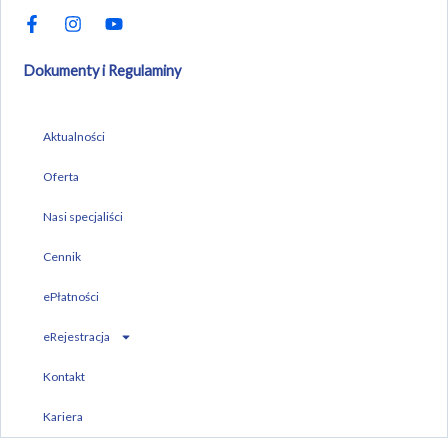
a
n
o
c
s
u
e
t
t
b
a
u
Dokumenty i Regulaminy
o
g
b
o
r
e
k
a
-
m
Aktualności
f
Oferta
Nasi specjaliści
Cennik
ePłatności
eRejestracja
Kontakt
Kariera