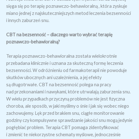
sięga się po terapię poznawczo-behawioralną , która zyskuje
miano jednej z najskuteczniejszych metod leczenia bezsenności
i innych zaburzeń snu.
CBT na bezsenność – dlaczego warto wybrać terapię
poznawczo-behawioralną?
Terapia poznawczo-behawioralna została wielokrotnie
przebadana klinicznie i uznana za skuteczną formę leczenia
bezsenności. W odróżnieniu od farmakoterapii nie powoduje
skutków ubocznych ani uzależnienia, a jej efekty
są długotrwałe. CBT na bezsenność polega na pracy
nad przekonaniami i nawykami, które utrwalają zaburzenia snu.
W wielu przypadkach przyczyną problemów nie jest fizyczna
choroba, ale sposób, w jaki myślimy o śnie i jak się wobec niego
zachowujemy. Lęk przed brakiem snu, ciągłe monitorowanie
godziny czy kompulsywne sprawdzanie jakości snu mogą jedynie
pogłębiać problem. Terapia CBT pomaga zidentyfikować
i zmienić te niekorzystne schematy myślowe, jednocześnie