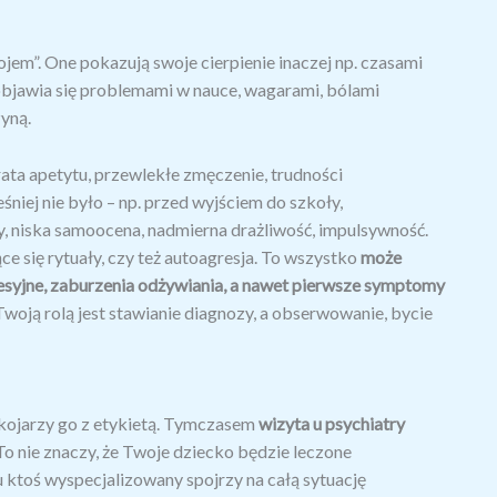
ojem”. One pokazują swoje cierpienie inaczej np. czasami
objawia się problemami w nauce, wagarami, bólami
yną.
trata apetytu, przewlekłe zmęczenie, trudności
śniej nie było – np. przed wyjściem do szkoły,
ny, niska samoocena, nadmierna drażliwość, impulsywność.
e się rytuały, czy też autoagresja. To wszystko
może
esyjne, zaburzenia odżywiania, a nawet pierwsze symptomy
Twoją rolą jest stawianie diagnozy, a obserwowanie, bycie
 kojarzy go z etykietą. Tymczasem
wizyta u psychiatry
 To nie znaczy, że Twoje dziecko będzie leczone
 ktoś wyspecjalizowany spojrzy na całą sytuację