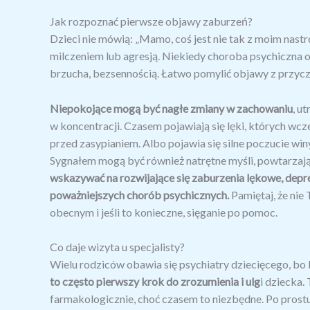
Jak rozpoznać pierwsze objawy zaburzeń?
Dzieci nie mówią: „Mamo, coś jest nie tak z moim nastr
milczeniem lub agresją. Niekiedy choroba psychiczna 
brzucha, bezsennością. Łatwo pomylić objawy z przycz
Niepokojące mogą być nagłe zmiany w zachowaniu
, u
w koncentracji. Czasem pojawiają się lęki, których wcze
przed zasypianiem. Albo pojawia się silne poczucie wi
Sygnałem mogą być również natrętne myśli, powtarzając
wskazywać na rozwijające się zaburzenia lękowe, depr
poważniejszych chorób psychicznych.
Pamiętaj, że nie 
obecnym i jeśli to konieczne, sięganie po pomoc.
Co daje wizyta u specjalisty?
Wielu rodziców obawia się psychiatry dziecięcego, bo
to często pierwszy krok do zrozumienia i ulg
i dziecka.
farmakologicznie, choć czasem to niezbędne. Po prostu