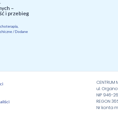
-
nych –
ć i przebieg
choterapia
,
chiczne
/ Dodane
CENTRUM ME
ci
ul. Organo
NIP 946-2
REGON 36
aliści
Nr konta m