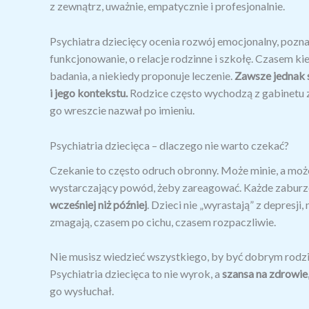
z zewnątrz, uważnie, empatycznie i profesjonalnie.
Psychiatra dziecięcy ocenia rozwój emocjonalny, pozna
funkcjonowanie, o relacje rodzinne i szkołę. Czasem ki
badania, a niekiedy proponuje leczenie.
Zawsze jednak 
i jego kontekstu.
Rodzice często wychodzą z gabinetu z u
go wreszcie nazwał po imieniu.
Psychiatria dziecięca – dlaczego nie warto czekać?
Czekanie to często odruch obronny. Może minie, a może t
wystarczający powód, żeby zareagować. Każde zaburzen
wcześniej niż później
. Dzieci nie „wyrastają” z depresji
zmagają, czasem po cichu, czasem rozpaczliwie.
Nie musisz wiedzieć wszystkiego, by być dobrym rodzi
Psychiatria dziecięca to nie wyrok, a
szansa na zdrowie,
go wysłuchał.