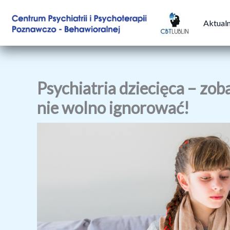
Przejdź
do
Aktual
treści
Psychiatria dziecięca – zob
nie wolno ignorować!