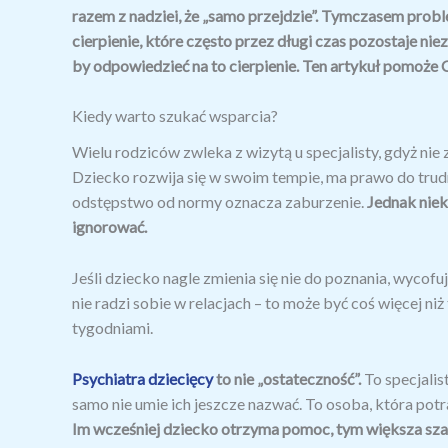
razem z nadziei, że „samo przejdzie”. Tymczasem proble
cierpienie, które często przez długi czas pozostaje niez
by odpowiedzieć na to cierpienie. Ten artykuł pomoże 
Kiedy warto szukać wsparcia?
Wielu rodziców zwleka z wizytą u specjalisty, gdyż nie
Dziecko rozwija się w swoim tempie, ma prawo do trudny
odstępstwo od normy oznacza zaburzenie.
Jednak niek
ignorować.
Jeśli dziecko nagle zmienia się nie do poznania, wycofuj
nie radzi sobie w relacjach – to może być coś więcej niż
tygodniami.
Psychiatra dziecięcy
to nie „ostateczność”.
To specjalis
samo nie umie ich jeszcze nazwać. To osoba, która potra
Im wcześniej dziecko otrzyma pomoc, tym większa sza