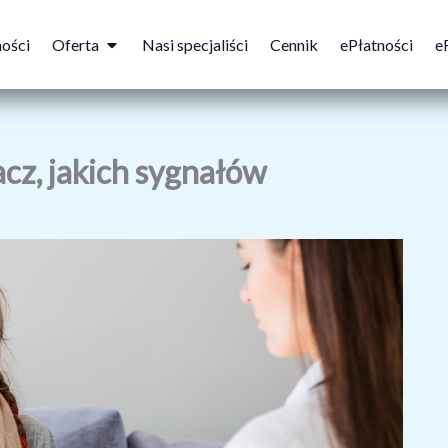
Open Oferta
ności
Oferta
Nasi specjaliści
Cennik
ePłatności
e
acz, jakich sygnałów