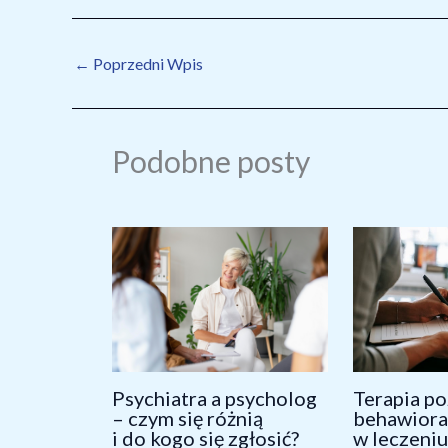
Podobne posty
Psychiatra a psycholog
Terapia p
– czym się różnią
behawiora
i do kogo się zgłosić?
w leczeni