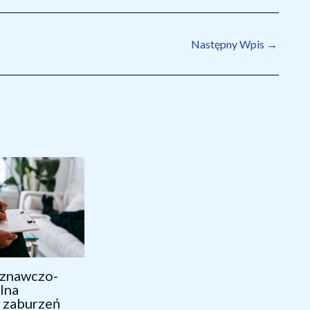
oznawczo-
lna
u zaburzeń